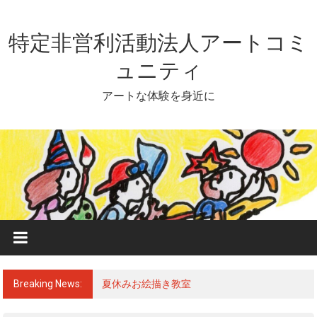
Skip
to
content
特定非営利活動法人アートコミ
ュニティ
アートな体験を身近に
Breaking News:
夏休みお絵描き教室