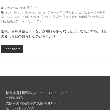
Posted By: 船本 禮子
art
,
children
,
childrenart
,
sunset
,
アートクラブ子どものちから
,
ヒーロー研究
室
,
フォレスト三日市
,
夕焼け
,
子どもの居場所
,
子ども絵画
,
河内長野
,
特定非営
利活動法人アートコミュニティ
近頃、目を見張るような、夕焼けが多くなったような気がする。季節
の変わり目の知らせなのだろうか？
Read more
特定非営利活動法人アートコミュニティ
〒586-0074
大阪府河内長野市大矢船南町６－７
℡：0721-63-5939