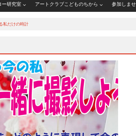
ロー研究室
アートクラブこどものちから
参加しませ
る私だけの時計