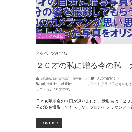
子どもゆめ基金
2022年12月21日
２０才の私に贈る今の私 
Posted By: art-community
0 Comment
art
,
children
,
childrenart
,
photo
,
アートクラブ子どものち
ュニティ
,
２０才の私
子ども夢基金の企画が通りました。活動名は「２０
分の姿を撮影してもらうか。プロのカメラマンと一
Read more