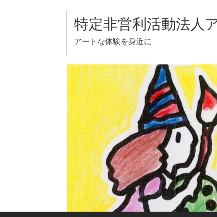
Skip
to
特定非営利活動法人
content
アートな体験を身近に