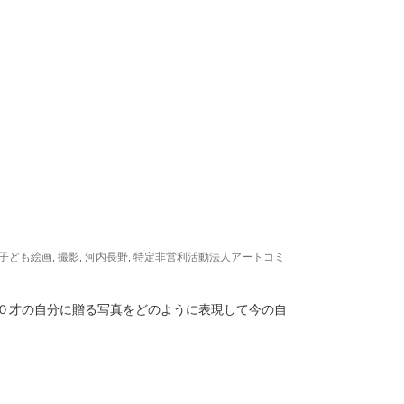
子ども絵画
,
撮影
,
河内長野
,
特定非営利活動法人アートコミ
０才の自分に贈る写真をどのように表現して今の自