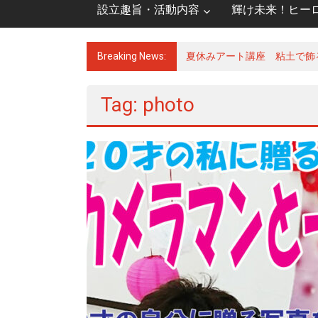
設立趣旨・活動内容
輝け未来！ヒー
Breaking News:
夏休みアート講座 粘土で飾
Tag: photo