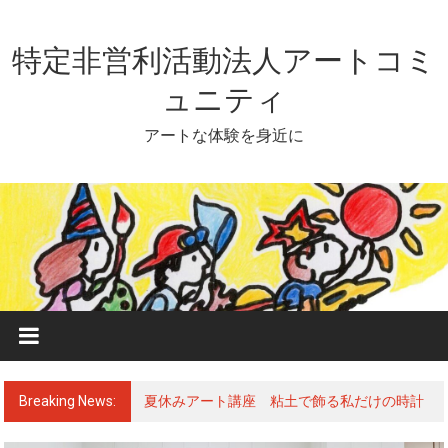
Skip
to
content
特定非営利活動法人アートコミ
ュニティ
アートな体験を身近に
Breaking News:
夏休みアート講座 粘土で飾る私だけの時計