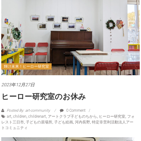
輝け未来！ヒーロー研究室
2023年12月27日
ヒーロー研究室のお休み
Posted By: art-community
0 Comment
art
,
children
,
childrenart
,
アートクラブ子どものちから
,
ヒーロー研究室
,
フォ
レスト三日市
,
子どもの居場所
,
子ども絵画
,
河内長野
,
特定非営利活動法人アー
トコミュニティ