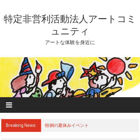
Skip
to
content
特定非営利活動法人アートコミ
ュニティ
アートな体験を身近に
Breaking News:
恒例の夏休みイベント