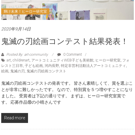
輝け未来！ヒーロー研究室
2020年9月14日
鬼滅の刃絵画コンテスト結果発表！
Posted By: art-community
0 Comment
art
,
childrenart
,
アートコミュニティWEB子ども美術館
,
ヒーロー研究室
,
フォ
レスト三日市
,
子ども絵画
,
河内長野
,
特定非営利活動法人アートコミュニティ
,
絵画
,
鬼滅の刃
,
鬼滅の刃絵画コンテスト
鬼滅の刃絵画コンテストの発表です。 皆さん素晴しくて、賞を選ぶこ
とが非常に難しかったです。 なので、特別賞を５つ増やすことになり
ました。 受賞者は下記の通りです。 まずは、ヒーロー研究室賞で
す。 応募作品⑱の小晴さんです
Read more