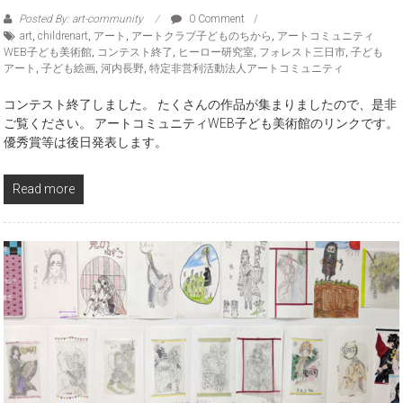
Posted By: art-community
0 Comment
art
,
childrenart
,
アート
,
アートクラブ子どものちから
,
アートコミュニティ
WEB子ども美術館
,
コンテスト終了
,
ヒーロー研究室
,
フォレスト三日市
,
子ども
アート
,
子ども絵画
,
河内長野
,
特定非営利活動法人アートコミュニティ
コンテスト終了しました。 たくさんの作品が集まりましたので、是非
ご覧ください。 アートコミュニティWEB子ども美術館のリンクです。
優秀賞等は後日発表します。
Read more