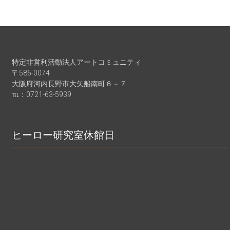
特定非営利活動法人アートコミュニティ
〒586-0074
大阪府河内長野市大矢船南町６－７
℡：0721-63-5939
ヒーロー研究室休館日