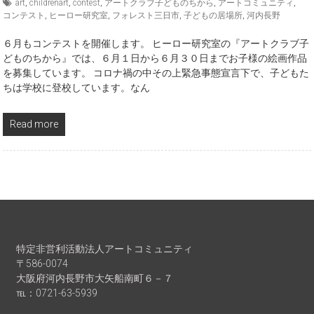
art
,
childrenart
,
contest
,
アートクラブ子どものちから
,
アートコミュニティ
,
コンテスト
,
ヒーロー研究室
,
フォレスト三日市
,
子どもの居場所
,
河内長野
６月もコンテストを開催します。 ヒーロー研究室の『アートクラブ子
どものちから』では、６月１日から６月３０日までお子様の絵画作品
を募集しています。 コロナ禍の中その上緊急事態宣言下で、子どもた
ちは学校に登校しています。なん
Read more
特定非営利活動法人アートコミュニティ
〒586-0074
大阪府河内長野市大矢船南町６－７
℡：0721-63-5939