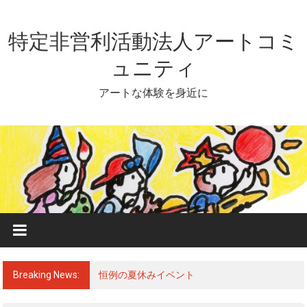
Skip
to
content
特定非営利活動法人アートコミ
ュニティ
アートな体験を身近に
Breaking News:
恒例の夏休みイベント