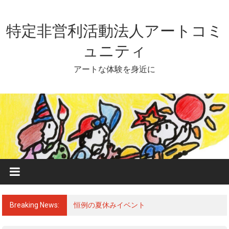
Skip
to
content
特定非営利活動法人アートコミ
ュニティ
アートな体験を身近に
Breaking News:
恒例の夏休みイベント