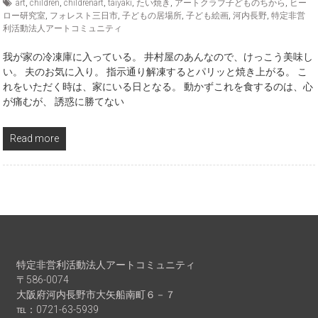
art
,
children
,
childrenart
,
taiyaki
,
たい焼き
,
アートクラブ子どものちから
,
ヒー
ロー研究室
,
フォレスト三日市
,
子どもの居場所
,
子ども絵画
,
河内長野
,
特定非営
利活動法人アートコミュニティ
我が家の冷凍庫に入っている。 井村屋のあんなので、けっこう美味し
い。 夫のお気に入り。 指示通り解凍するとパリッと焼き上がる。 こ
れをいただく時は、家にいる日となる。 動かずこれを食するのは、心
が痛むが、 誘惑に勝てない
Read more
特定非営利活動法人アートコミュニティ
〒586-0074
大阪府河内長野市大矢船南町６－７
℡：0721-63-5939