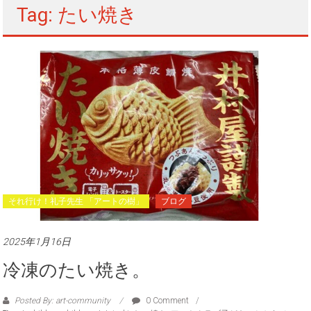
Tag: たい焼き
それ行け！礼子先生 「アートの樹」
ブログ
2025年1月16日
冷凍のたい焼き。
Posted By: art-community
0 Comment