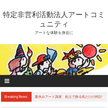
Skip
to
content
特定非営利活動法人アートコミ
ュニティ
アートな体験を身近に
Breaking News:
夏休みアート講座 粘土で飾る私だけの時計