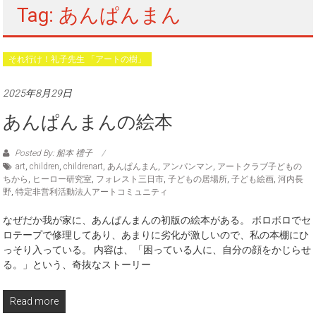
Tag: あんぱんまん
それ行け！礼子先生 「アートの樹」
2025年8月29日
あんぱんまんの絵本
Posted By: 船本 禮子
art
,
children
,
childrenart
,
あんぱんまん
,
アンパンマン
,
アートクラブ子どもの
ちから
,
ヒーロー研究室
,
フォレスト三日市
,
子どもの居場所
,
子ども絵画
,
河内長
野
,
特定非営利活動法人アートコミュニティ
なぜだか我が家に、あんぱんまんの初版の絵本がある。 ボロボロでセ
ロテープで修理してあり、あまりに劣化が激しいので、私の本棚にひ
っそり入っている。 内容は、「困っている人に、自分の顔をかじらせ
る。」という、奇抜なストーリー
Read more