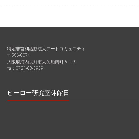
特定非営利活動法人アートコミュニティ
〒586-0074
大阪府河内長野市大矢船南町６－７
℡：0721-63-5939
ヒーロー研究室休館日