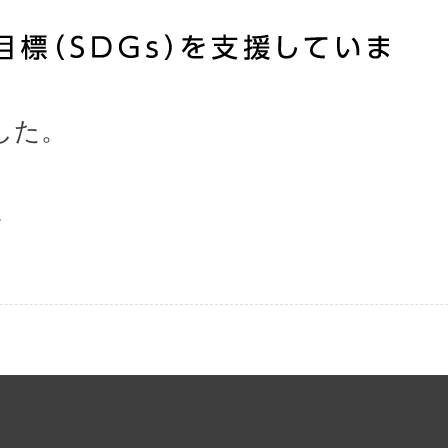
した。
。