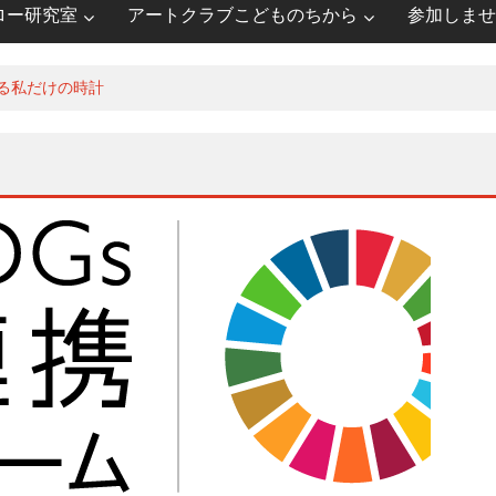
ロー研究室
アートクラブこどものちから
参加しませ
る私だけの時計