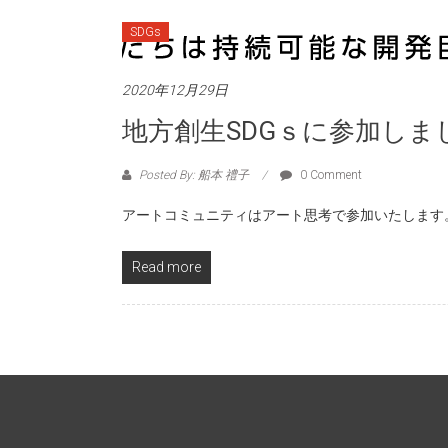
SDGs
2020年12月29日
地方創生SDGｓに参加しま
Posted By: 船本 禮子
0 Comment
アートコミュニティはアート思考で参加いたします
Read more