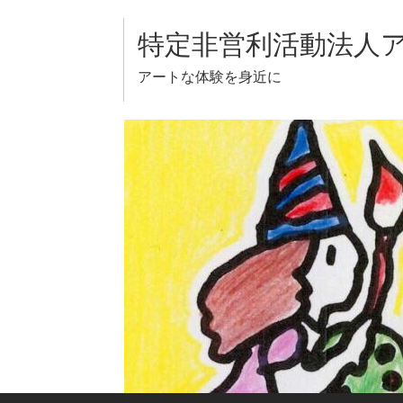
Skip
to
特定非営利活動法人
content
アートな体験を身近に