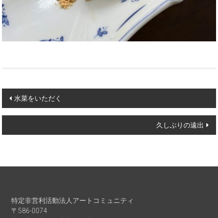
Post
水菜をいただく
navigation
久しぶりの遠出
特定非営利活動法人アートコミュニティ
〒586-0074