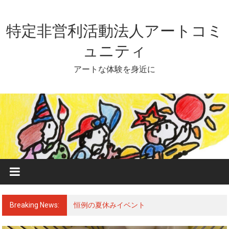
Skip
to
content
特定非営利活動法人アートコミ
ュニティ
アートな体験を身近に
Breaking News:
恒例の夏休みイベント