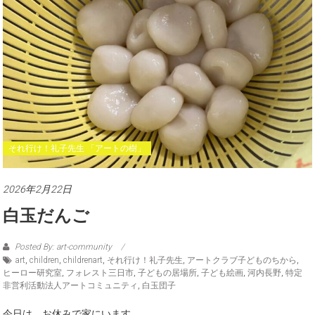
それ行け！礼子先生 「アートの樹」
2026年2月22日
白玉だんご
Posted By: art-community
art
,
children
,
childrenart
,
それ行け！礼子先生
,
アートクラブ子どものちから
,
ヒーロー研究室
,
フォレスト三日市
,
子どもの居場所
,
子ども絵画
,
河内長野
,
特定
非営利活動法人アートコミュニティ
,
白玉団子
今日は、お休みで家にいます。