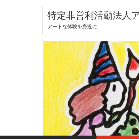
Skip
to
特定非営利活動法人
content
アートな体験を身近に