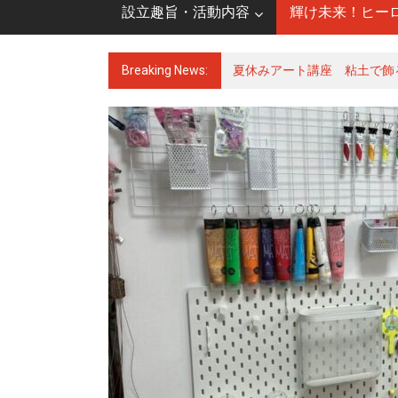
設立趣旨・活動内容
輝け未来！ヒー
Breaking News:
夏休みアート講座 粘土で飾