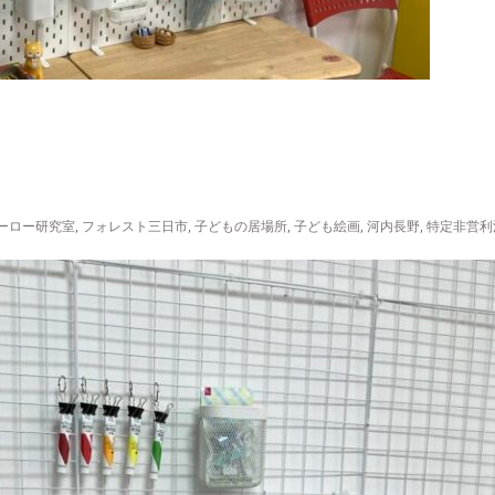
ーロー研究室
,
フォレスト三日市
,
子どもの居場所
,
子ども絵画
,
河内長野
,
特定非営利