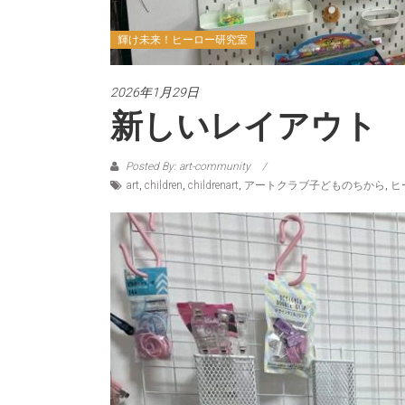
輝け未来！ヒーロー研究室
2026年1月29日
新しいレイアウト
Posted By: art-community
art
,
children
,
childrenart
,
アートクラブ子どものちから
,
ヒ