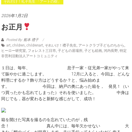
それ行け！礼子先生 「アートの樹」
2026年1月2日
お正月
Posted By: 船本 禮子
art
,
children
,
childrenart
,
それいけ！禮子先生
,
アートクラブ子どものちから
,
ヒーロー研究室
,
フォレスト三日市
,
子どもの居場所
,
子ども絵画
,
河内長野
,
特定
非営利活動法人アートコミュニティ
１日は、毎年、 息子一家・従兄弟一家がやって来
て賑やかに過ごします。 12月に入ると、今回は、どんな
料理にするか？飾り方はどうするか？と、悩み始めま
す。 今回は、納戸の奥にあった箱を， 発見！（い
つ買ったかも忘れてしまった）それを使いました。 中身は
同じでも，器が変わると新鮮な感じがして、成功！
箱を開けた写真を撮るのを忘れていたのが，残
念！ 真ん中には、毎年欠かせない 大