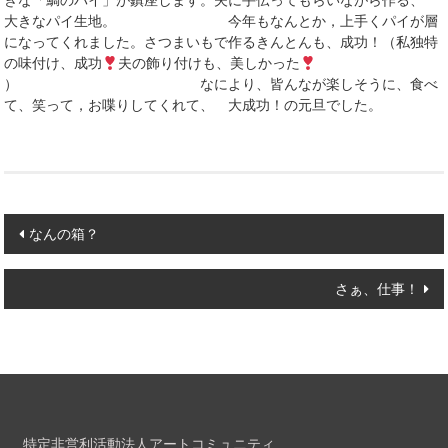
きな「鯛のパイ」が鎮座します。夫に手伝ってもらいながら作る、
大きなパイ生地。 今年もなんとか，上手くパイが層
になってくれました。さつまいもで作るきんとんも、成功！（私独特
の味付け、成功
夫の飾り付けも、美しかった
） なにより、皆んなが楽しそうに、食べ
て、笑って，お喋りしてくれて、 大成功！の元旦でした。
Post
なんの箱？
navigation
さぁ、仕事！
特定非営利活動法人アートコミュニティ