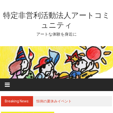
Skip
to
content
特定非営利活動法人アートコミ
ュニティ
アートな体験を身近に
Breaking News:
恒例の夏休みイベント