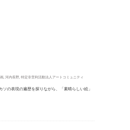
画
,
河内長野
,
特定非営利活動法人アートコミュニティ
カソの表現の遍歴を探りながら、「素晴らしい絵」