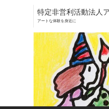
Skip
to
特定非営利活動法人
content
アートな体験を身近に