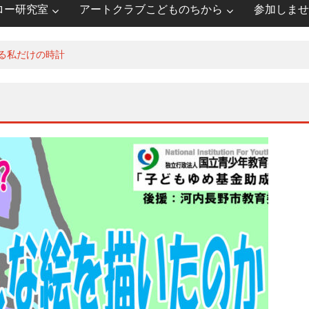
ロー研究室
アートクラブこどものちから
参加しませ
る私だけの時計