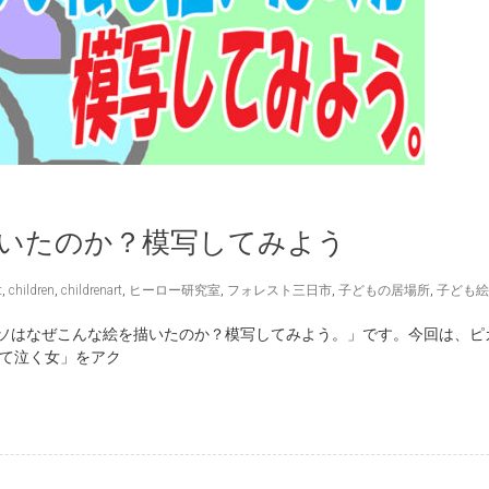
いたのか？模写してみよう
t
,
children
,
childrenart
,
ヒーロー研究室
,
フォレスト三日市
,
子どもの居場所
,
子ども絵
ソはなぜこんな絵を描いたのか？模写してみよう。」です。今回は、ピ
って泣く女」をアク