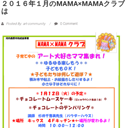
２０１６年１月のMAMA×MAMAクラブ
は
Posted By: art-community
0 Comment