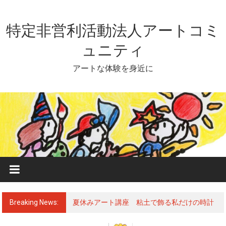
Skip
to
content
特定非営利活動法人アートコミ
ュニティ
アートな体験を身近に
Breaking News:
夏休みアート講座 粘土で飾る私だけの時計