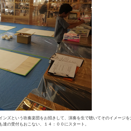
インズという吹奏楽団をお招きして、演奏を生で聴いてそのイメージを
も達の受付もおこない、１４：００にスタート。