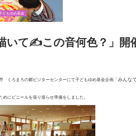
子どもゆめ基金
描いて✍この音何色？」開
みんな
野 くろまろの郷ビジターセンターにて子どもゆめ基金企画「
ためにビニールを張り巡らせ準備をしました。