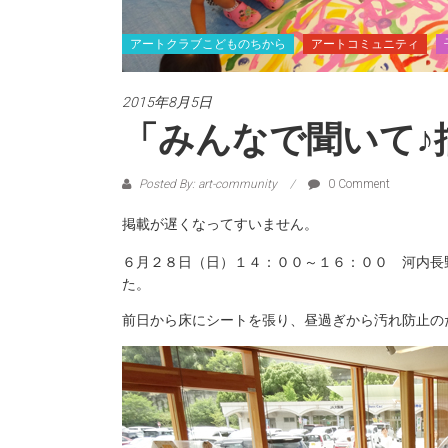
アートクラブこどものちから
アートコミュニティ
2015年8月5日
「みんなで聞いて♪
Posted By: art-community
0 Comment
掲載が遅くなってすいません。
６月２８日（日）１４：００～１６：００ 河内長
た。
前日から床にシートを張り、昼過ぎから汚れ防止の