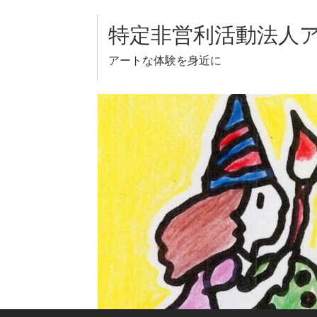
Skip
to
特定非営利活動法人
content
アートな体験を身近に