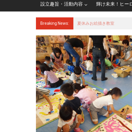
設立趣旨・活動内容
輝け未来！ヒー
Breaking News:
言葉を絞り出すのだ！