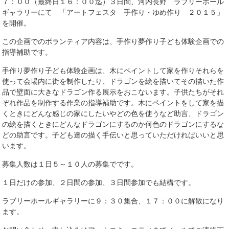
７：００（最終日１６：００迄）３日間、河内長野 ラブリーホール
ギャラリーにて 「アートフェスタ 手作り・ゆめ作り ２０１５」
を開催。
この企画でのボランティア内容は、手作り夢作り子ども体験企画での
指導補助です。
手作り夢作り子ども体験企画は、木にペイントして家を作りそれらを
使って会場内に街を制作したり、ドラゴンを絵を描いてその描いた作
品で壁面に大きなドラゴン作る展示をおこないます。子供たちがそれ
ぞれ作品を制作する作業の指導補助です。木にペイントをして家を描
くときにどんな感じの家にしたいやどの色を使うなど助言、ドラゴン
の絵を描くときにどんなドラゴンにするのか何色のドラゴンにするな
どの助言です。子ども達の描く手伝いと思っていただければいいと思
います。
募集人数は１日５～１０人の募集でです。
１日だけの参加、２日間の参加、３日間参加でも結構です。
ラブリーホールギャラリーに９：３０集合、１７：００に解散になり
ます。