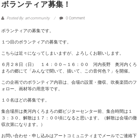
ボランティア募集！
Posted By: art-community
0 Comment
ボランティアの募集です。
１つ目のボランティアの募集です。
こちらは近々になってしまいますが、よろしくお願いします。
６月２８日（日） １４：００～１６：００ 河内長野 奥河内くろ
まろの郷にて「みんなで聞いて、描いて、この音何色？」を開催。
この企画でのボランティア内容は、会場の設置・撤収、吹奏楽団のフ
ォロー、画材等の用意等です。
１０名ほどの募集です。
集合場所は奥河内くろまろの郷ビジターセンター前、集合時間は１
３：３０、解散は１７：００頃になると思います。（解散は会場の撤
収次第になります。）
お問い合わせ・申し込みはアートコミュニティまでメールでご連絡下