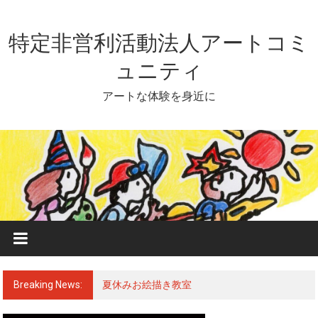
Skip
to
content
特定非営利活動法人アートコミ
ュニティ
アートな体験を身近に
Breaking News:
夏休みお絵描き教室