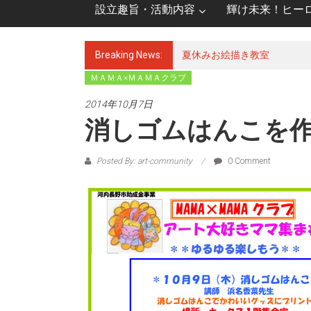
設立趣旨・活動内容
輝け未来！ヒー
Breaking News:
夏休みお絵描き教室
ＭＡＭＡ×ＭＡＭＡクラブ
2014年10月7日
消しゴムはんこを
Posted By: art-community
0 Comment