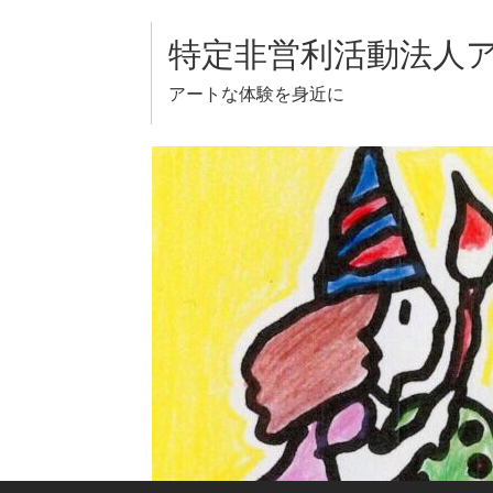
Skip
to
特定非営利活動法人
content
アートな体験を身近に