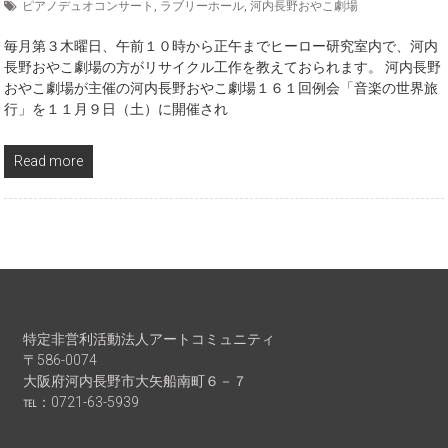
ピアノデュオコンサート
,
ラブリーホール
,
河内長野おやこ劇場
毎月第３木曜日、午前１０時から正午までヒーロー研究室内で、河内
長野おやこ劇場の方がリサイクル工作を教えておられます。 河内長野
おやこ劇場が主催の河内長野おやこ劇場１６１回例会「音楽の世界旅
行」を１１月９日（土）に開催され
Read more
特定非営利活動法人アートコミュニティ
〒586-0074
大阪府河内長野市大矢船南町６－７
℡：0721-63-5939