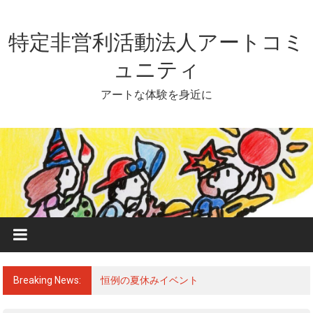
Skip
to
content
特定非営利活動法人アートコミ
ュニティ
アートな体験を身近に
Breaking News:
恒例の夏休みイベント