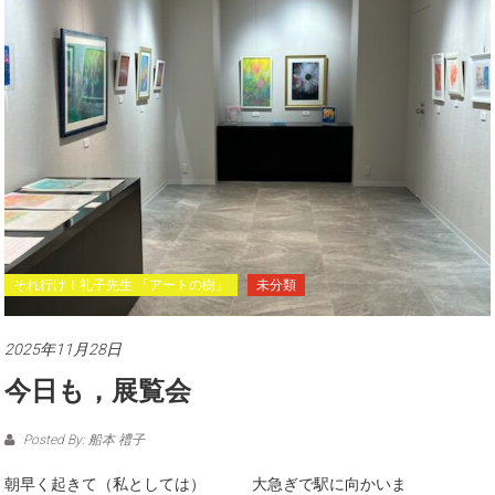
それ行け！礼子先生 「アートの樹」
未分類
2025年11月28日
今日も，展覧会
Posted By: 船本 禮子
朝早く起きて（私としては） 大急ぎで駅に向かいま