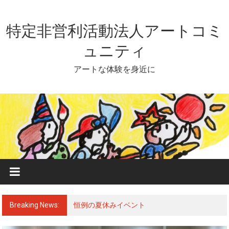
Skip
to
content
特定非営利活動法人アートコミ
ュニティ
アートな体験を身近に
Breaking News:
恒例の夏休みイベント