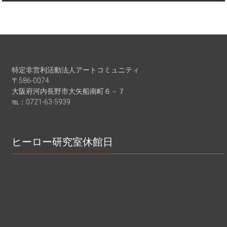
特定非営利活動法人アートコミュニティ
〒586-0074
大阪府河内長野市大矢船南町６－７
℡：0721-63-5939
ヒーロー研究室休館日