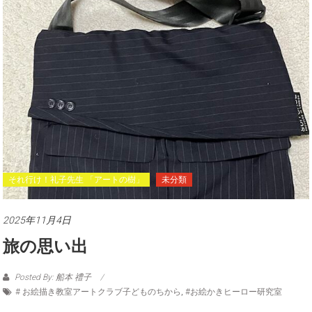
それ行け！礼子先生 「アートの樹」
未分類
2025年11月4日
旅の思い出
Posted By: 船本 禮子
# お絵描き教室アートクラブ子どものちから
,
#お絵かきヒーロー研究室