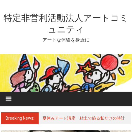
Skip
to
content
特定非営利活動法人アートコミ
ュニティ
アートな体験を身近に
Breaking News:
夏休みアート講座 粘土で飾る私だけの時計