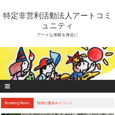
Skip
to
content
特定非営利活動法人アートコミ
ュニティ
アートな体験を身近に
Breaking News:
恒例の夏休みイベント