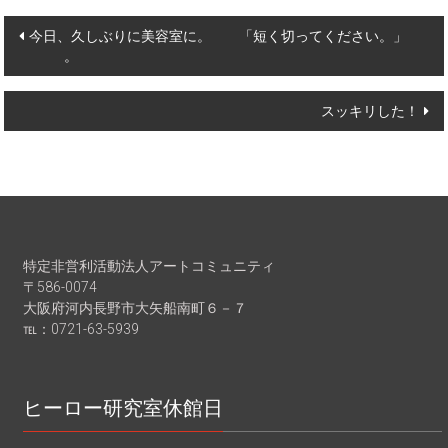
Post
今日、久しぶりに美容室に。 「短く切ってください。」
。
navigation
スッキリした！
特定非営利活動法人アートコミュニティ
〒586-0074
大阪府河内長野市大矢船南町６－７
℡：0721-63-5939
ヒーロー研究室休館日