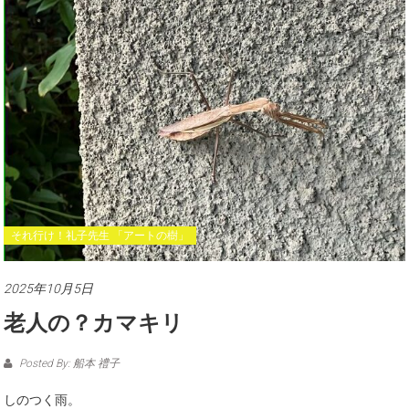
それ行け！礼子先生 「アートの樹」
2025年10月5日
老人の？カマキリ
Posted By: 船本 禮子
しのつく雨。