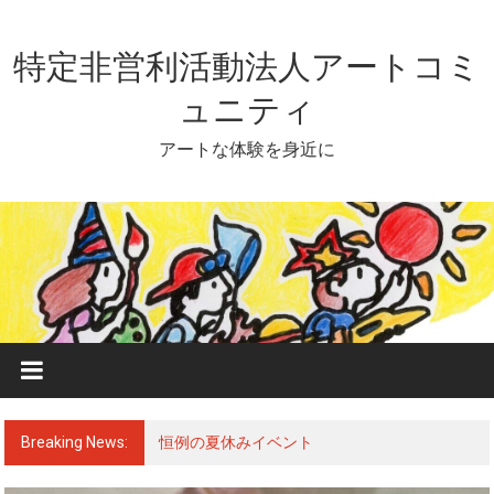
Skip
to
content
特定非営利活動法人アートコミ
ュニティ
アートな体験を身近に
Breaking News:
恒例の夏休みイベント