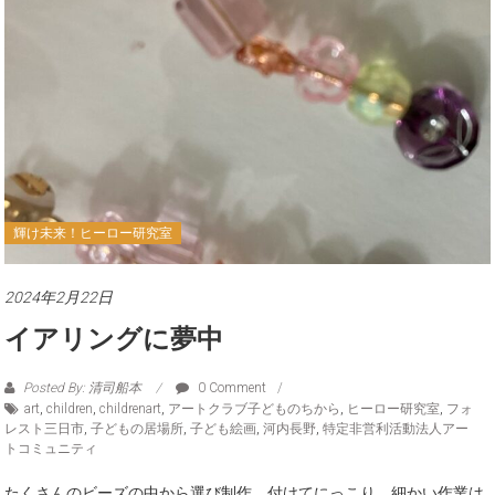
輝け未来！ヒーロー研究室
2024年2月22日
イアリングに夢中
Posted By: 清司船本
0 Comment
art
,
children
,
childrenart
,
アートクラブ子どものちから
,
ヒーロー研究室
,
フォ
レスト三日市
,
子どもの居場所
,
子ども絵画
,
河内長野
,
特定非営利活動法人アー
トコミュニティ
たくさんのビーズの中から選び制作、付けてにっこり、細かい作業は