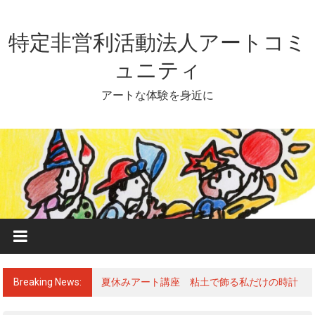
Skip
to
content
特定非営利活動法人アートコミ
ュニティ
アートな体験を身近に
Breaking News:
夏休みアート講座 粘土で飾る私だけの時計