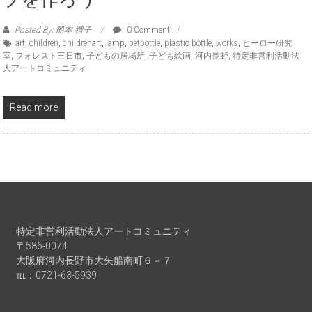
Posted By: 船本 禮子
0 Comment
art
,
children
,
childrenart
,
lamp
,
petbottle
,
plastic bottle
,
works
,
ヒーロー研究
室
,
フォレスト三日市
,
子どもの居場所
,
子ども絵画
,
河内長野
,
特定非営利活動法
人アートコミュニティ
Read more
特定非営利活動法人アートコミュニティ
〒586-0074
大阪府河内長野市大矢船南町６－７
℡：0721-63-5939