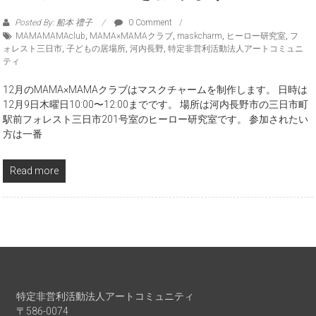
Posted By: 船本 禮子
0 Comment
MAMAMAMAclub
,
MAMA×MAMAクラブ
,
maskcharm
,
ヒーロー研究室
,
フ
ォレスト三日市
,
子どもの居場所
,
河内長野
,
特定非営利活動法人アートコミュニ
ティ
12月のMAMA×MAMAクラブはマスクチャームを制作します。 日時は
12月9日木曜日10:00〜12:00までです。 場所は河内長野市の三日市町
駅前フォレスト三日市201号室のヒーロー研究室です。 参加されたい
方は一番
Read more
特定非営利活動法人アートコミュニティ
〒586-0074