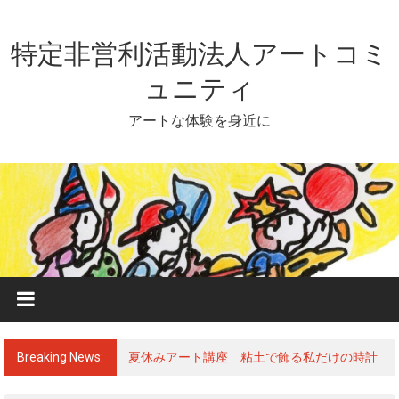
Skip
to
content
特定非営利活動法人アートコミ
ュニティ
アートな体験を身近に
Breaking News:
夏休みアート講座 粘土で飾る私だけの時計