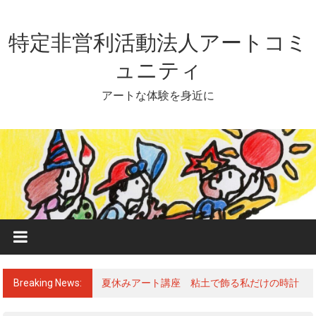
Skip
to
content
特定非営利活動法人アートコミ
ュニティ
アートな体験を身近に
Breaking News:
夏休みアート講座 粘土で飾る私だけの時計