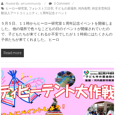
Posted By: art-community
0 Comment
ヒーロー研究室
,
フォレスト三日市
,
子どもの居場所
,
河内長野
,
特定非営利活
動法人アートコミュニティ
,
１周年記念イベント
５月５日、１１時からヒーロー研究室１周年記念イベントを開催しま
した。 他の場所で色々なこどもの日のイベントが開催されていたの
で、子どもたちが来てくれるか不安でしたが１１時前にはたくさんの
子供たちが来てくれました。 ヒーロ
Read more