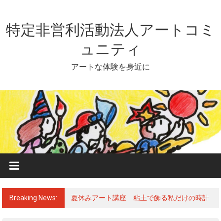
Skip
to
content
特定非営利活動法人アートコミ
ュニティ
アートな体験を身近に
Breaking News:
夏休みアート講座 粘土で飾る私だけの時計