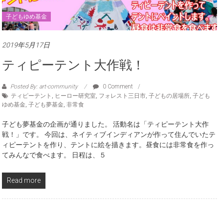
子どもゆめ基金
2019年5月17日
ティピーテント大作戦！
Posted By: art-community
0 Comment
ティピーテント
,
ヒーロー研究室
,
フォレスト三日市
,
子どもの居場所
,
子ども
ゆめ基金
,
子ども夢基金
,
非常食
子ども夢基金の企画が通りました。 活動名は「ティピーテント大作
戦！」です。 今回は、ネイティブインディアンが作って住んでいたテ
ィピーテントを作り、テントに絵を描きます。昼食には非常食を作っ
てみんなで食べます。 日程は、５
Read more