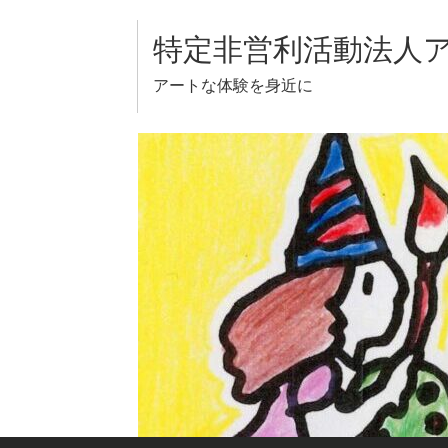
Skip
to
特定非営利活動法人
content
アートな体験を身近に