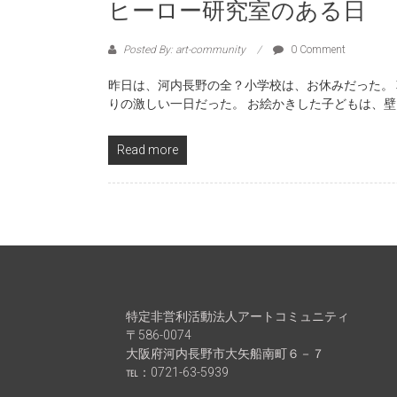
ヒーロー研究室のある日
Posted By: art-community
0 Comment
昨日は、河内長野の全？小学校は、お休みだった。
りの激しい一日だった。 お絵かきした子どもは、
Read more
特定非営利活動法人アートコミュニティ
〒586-0074
大阪府河内長野市大矢船南町６－７
℡：0721-63-5939