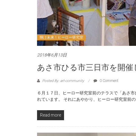
輝け未来！ヒーロー研究室
2018年6月13日
あさ市ひる市三日市を開催
Posted By: art-community
0 Comment
６月１７日、ヒーロー研究室前のテラスで「あさ市
れています。 それにあやかり、ヒーロー研究室前
Read more