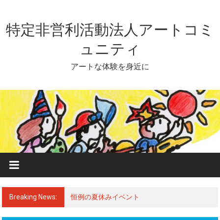
Skip
to
content
特定非営利活動法人アートコミ
ュニティ
アートな体験を身近に
Breaking News:
恒例の夏休みイベント